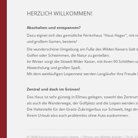
HERZLICH WILLKOMMEN!
Abschalten und entspannen?
Dazu eignet sich das gemütliche Ferienhaus "Haus Hager", mit 
und großem Garten, bestens!
Die wunderschöne Umgebung am Fuße des Wilden Kaisers lädt d
Golfen oder Schwimmen, die Natur zu genießen.
Im Winter sorgt die Skiwelt Wider Kaiser, mit ihren 90 Schiliften u
Abwechslung und großen Spaß.
Mit dem weitläufigen Loipennetz werden Langläufer ihre Freude
Zentral und doch im Grünen!
Das Haus ist sehr günstig in Ellmau gelegen, sowohl das Zentru
als auch die Wanderwege, der Golfplatz und die Loipen werden z
Die Haltestelle für den Gratis-Zubringerbus zur Schiwelt, liegt d
Ihrem Urlaub also auch problemlos ohne Auto auskommen .
© 2026
Ferienwohnungen Hager | Ellmau am Wilden Kaiser | Tirol, Ö