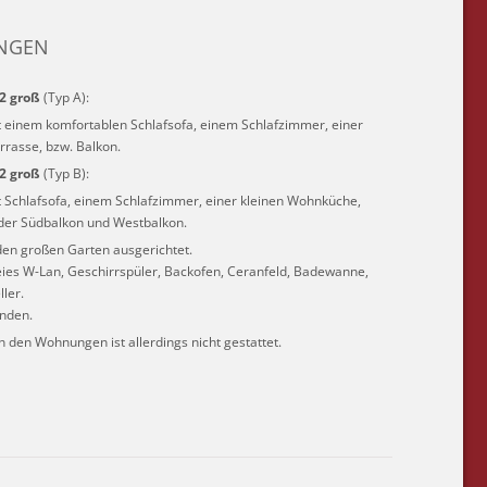
NGEN
2 groß
(Typ A):
einem komfortablen Schlafsofa, einem Schlafzimmer, einer
rrasse, bzw. Balkon.
m2 groß
(Typ B):
Schlafsofa, einem Schlafzimmer, einer kleinen Wohnküche,
oder Südbalkon und Westbalkon.
den großen Garten ausgerichtet.
eies W-Lan, Geschirrspüler, Backofen, Ceranfeld, Badewanne,
ler.
anden.
n den Wohnungen ist allerdings nicht gestattet.