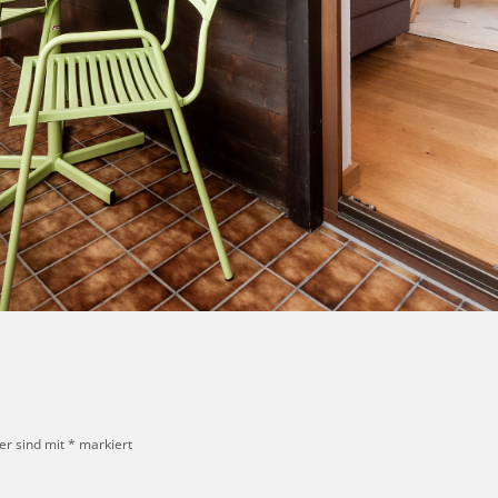
er sind mit
*
markiert